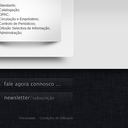
14
. Cliente e
Standards;
15
. Moedeiro
Catalogação;
OPAC;
Circulação e Empréstimo;
Controlo de Periódicos;
Difusão Selectiva de Informação;
Administração;
O sistema
Privacidade
Condições de Utilização