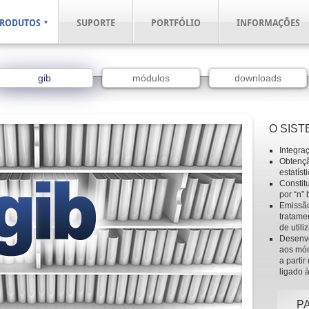
RODUTOS
SUPORTE
PORTFÓLIO
INFORMAÇÕES
gib
módulos
downloads
O SIST
Integra
Obtençã
estatíst
Constit
por “n” 
Emissão
tratame
de utili
Desenv
aos mód
a parti
ligado à
P