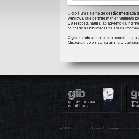
O
gib
é um sistema de
gestão integrada d
Windows, que permite manter múltiplas 
É a resposta natural ao advento da Inter
colocado às bibliotecas na era da informa
O
gib
suporta autenticação usando dispos
(dispensando o sistema anti-furto tradicion
2026 Libware - Tecnologias de Informação e Docum