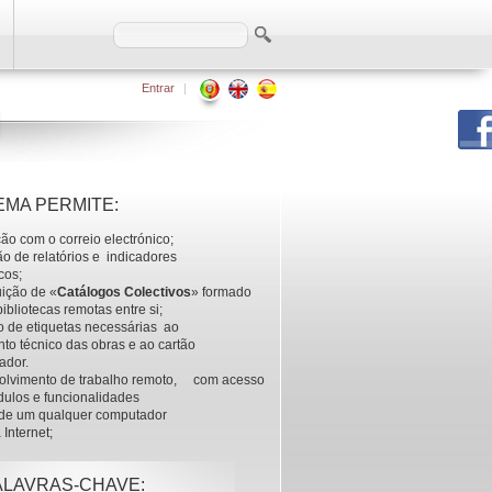
Entrar
|
EMA PERMITE:
ção com o correio electrónico;
o de relatórios e indicadores
icos;
1
. Pesquisa
uição de «
Catálogos Colectivos
» formado
2
. Catalogaç
bibliotecas remotas entre si;
3
. Aquisições
 de etiquetas necessárias ao
4
. Administra
nto técnico das obras e ao cartão
5
. Gestão de 
zador.
6
. Tesauri / A
olvimento de trabalho remoto, com acesso
7
. Controlo d
ulos e funcionalidades
8
. Relatórios 
r de um qualquer computador
9
. Circulação
 Internet;
10
. Controlo 
11
. Consulta 
12
. Multiméd
ALAVRAS-CHAVE:
13
. Difusão s