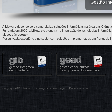
Gestão Int
A
Libware
desenvolve e comercializa
soluções informáticas na área das
Ciênci
Fundada em 2000, a
Libware
é pioneira na integração de tecnologias informátic
Museus (
musette
).
Possui vasta experiência no sector com soluções implementadas em Portugal, B
Copyright 2011 Libware - Tecnologias de Informação e Documentação